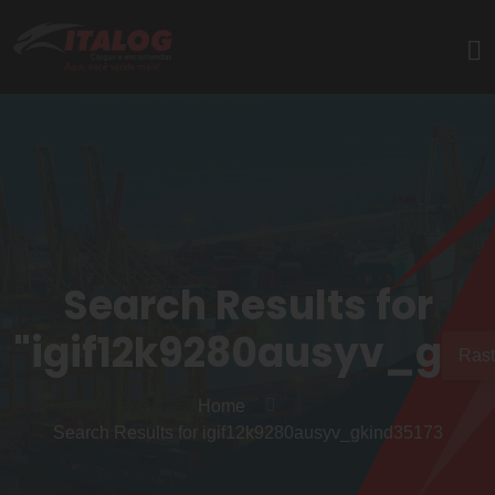
Search Results for
"igif12k9280ausyv_gki
Rast
Home
Search Results for igif12k9280ausyv_gkind35173