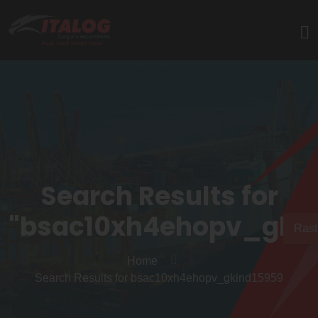
Search Results for
"bsac10xh4ehopv_gkin
Rast
Home
Search Results for bsac10xh4ehopv_gkind15959